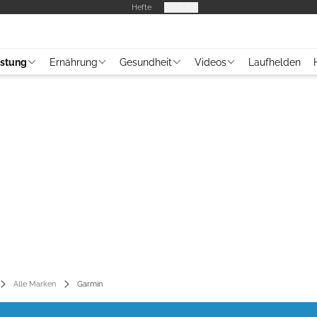
Hefte
Produkte
üstung
Ernährung
Gesundheit
Videos
Laufhelden
Alle Marken
Garmin