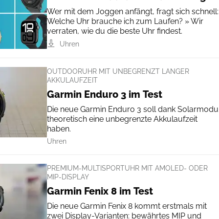
Wer mit dem Joggen anfängt, fragt sich schnell:
Welche Uhr brauche ich zum Laufen? » Wir
verraten, wie du die beste Uhr findest.
Uhren
OUTDOORUHR MIT UNBEGRENZT LANGER
AKKULAUFZEIT
Garmin Enduro 3 im Test
Die neue Garmin Enduro 3 soll dank Solarmodu
theoretisch eine unbegrenzte Akkulaufzeit
haben.
Uhren
PREMIUM-MULTISPORTUHR MIT AMOLED- ODER
MIP-DISPLAY
Garmin Fenix 8 im Test
Die neue Garmin Fenix 8 kommt erstmals mit
zwei Display-Varianten: bewährtes MIP und