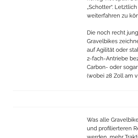
„Schotter“. Letztli
weiterfahren zu kö
Die noch recht jun
Gravelbikes zeichne
auf Agilität oder st
2-fach-Antriebe bez
Carbon- oder sogar 
(wobei 28 Zoll am ve
Was alle Gravelbike
und profilierteren 
werden, mehr Trakt