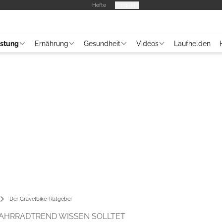
Hefte
Produkte
üstung
Ernährung
Gesundheit
Videos
Laufhelden
Der Gravelbike-Ratgeber
FAHRRADTREND WISSEN SOLLTET