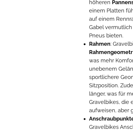
höheren
Pannen
einem Platten füh
auf einem Rennra
Gabel vermutlich 
Pneus bieten.
Rahmen
: Gravel
Rahmengeometr
was mehr Komfort
unebenem Geländ
sportlichere Geo
Sitzposition. Zud
länger, was für m
Gravelbikes, die 
aufweisen, aber g
Anschraubpunkte
Gravelbikes Ans