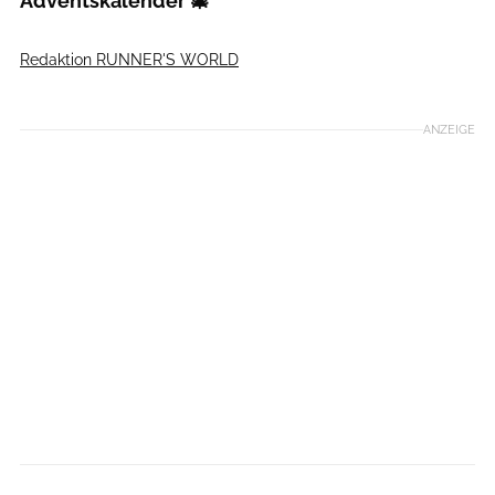
Adventskalender 🎄
Redaktion RUNNER'S WORLD
Foto: Getty Images/Xsandra
ANZEIGE