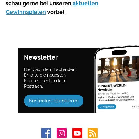
schau gerne bei unseren
aktuellen
Gewinnspielen
vorbei!
Newsletter
Bleib auf dem Laufenden!
Erhalte die neuesten
Inhalte direkt in dein
Postfach.
Kostenlos abonnieren