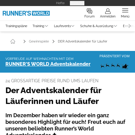
Hefte
Produkte
Forum
Anmelden
Menü
Trainingspläne
Training
Laufevents
Schuhe & Ausrüstung
Ernähr
Gewinnspiele
DER Adventskalender für Läufer
PRÄSENTIERT VOM
VORFREUDE AUF WEIHNACHTEN MIT DEM
RUNNER'S WORLD Adventskalender
24 GROSSARTIGE PREISE RUND UMS LAUFEN
Der Adventskalender für
Läuferinnen und Läufer
Im Dezember haben wir wieder ein ganz
besonderes Highlight für euch! Freut euch auf
unseren beliebten Runner’s World