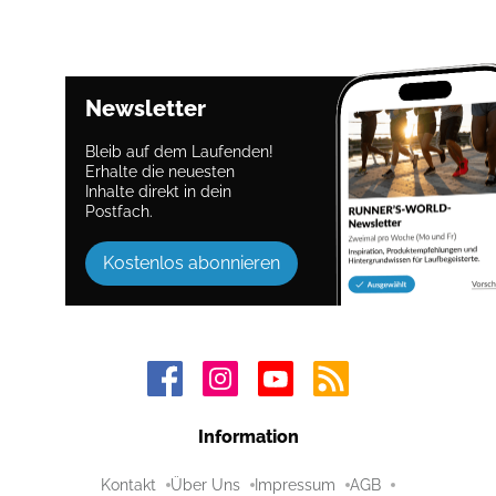
Newsletter
Bleib auf dem Laufenden!
Erhalte die neuesten
Inhalte direkt in dein
Postfach.
Kostenlos abonnieren
Information
Kontakt
Über Uns
Impressum
AGB