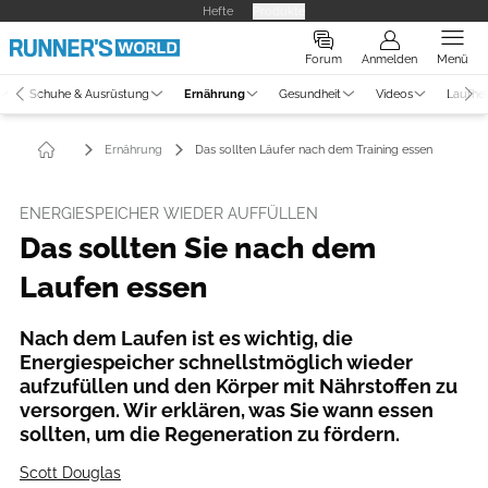
Hefte
Produkte
Forum
Anmelden
Menü
Schuhe & Ausrüstung
Ernährung
Gesundheit
Videos
Laufhe
Ernährung
Das sollten Läufer nach dem Training essen
ENERGIESPEICHER WIEDER AUFFÜLLEN
Das sollten Sie nach dem
Laufen essen
Nach dem Laufen ist es wichtig, die
Energiespeicher schnellstmöglich wieder
aufzufüllen und den Körper mit Nährstoffen zu
versorgen. Wir erklären, was Sie wann essen
sollten, um die Regeneration zu fördern.
Scott Douglas