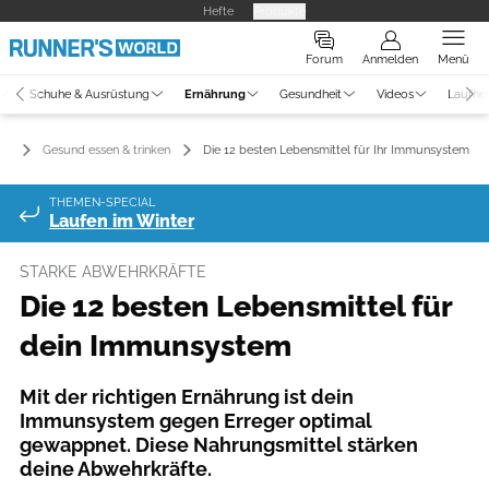
Hefte
Produkte
Forum
Anmelden
Menü
Schuhe & Ausrüstung
Ernährung
Gesundheit
Videos
Laufhe
ng
Gesund essen & trinken
Die 12 besten Lebensmittel für Ihr Immunsystem
THEMEN-SPECIAL
Laufen im Winter
STARKE ABWEHRKRÄFTE
Die 12 besten Lebensmittel für
dein Immunsystem
Mit der richtigen Ernährung ist dein
Immunsystem gegen Erreger optimal
gewappnet. Diese Nahrungsmittel stärken
deine Abwehrkräfte.