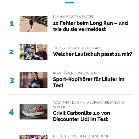
DIE HÄUFIGSTEN PATZER
1
10 Fehler beim Long Run – und
wie du sie vermeidest
TIPPS ZUM LAUFSCHUHKAUF
2
Welcher Laufschuh passt zu mir?
KOPFHÖRER ZUM JOGGEN
3
Sport-Kopfhörer für Läufer im
Test
WAS KANN DER 49,99-EURO-CARBONSCHUH
VON LIDL?
4
Crivit Carbonlite 1.0 von
Discounter Lidl im Test
DIE BESTEN NEUEN LAUFSCHUHE