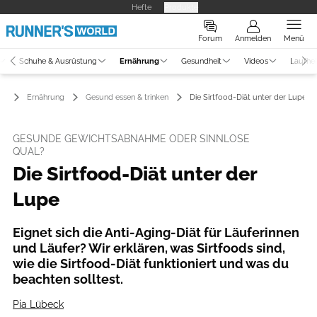
Hefte
Produkte
Forum
Anmelden
Menü
Schuhe & Ausrüstung
Ernährung
Gesundheit
Videos
Laufhe
Ernährung
Gesund essen & trinken
Die Sirtfood-Diät unter der Lupe
GESUNDE GEWICHTSABNAHME ODER SINNLOSE
QUAL?
Die Sirtfood-Diät unter der
Lupe
Eignet sich die Anti-Aging-Diät für Läuferinnen
und Läufer? Wir erklären, was Sirtfoods sind,
wie die Sirtfood-Diät funktioniert und was du
beachten solltest.
Pia Lübeck