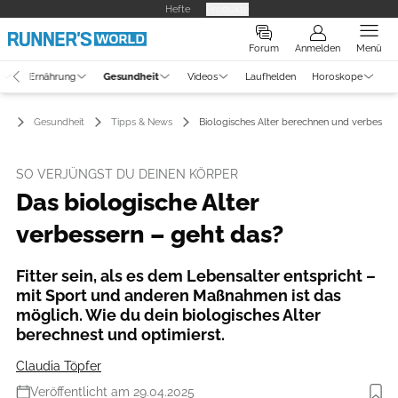
Hefte
Produkte
Forum
Anmelden
Menü
g
Ernährung
Gesundheit
Videos
Laufhelden
Horoskope
Gesundheit
Tipps & News
Biologisches Alter berechnen und verbesser
SO VERJÜNGST DU DEINEN KÖRPER
Das biologische Alter
verbessern – geht das?
Fitter sein, als es dem Lebensalter entspricht –
mit Sport und anderen Maßnahmen ist das
möglich. Wie du dein biologisches Alter
berechnest und optimierst.
Claudia Töpfer
Veröffentlicht am 29.04.2025