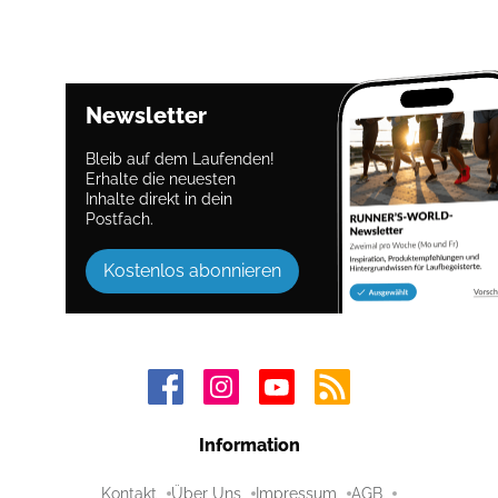
Newsletter
Bleib auf dem Laufenden!
Erhalte die neuesten
Inhalte direkt in dein
Postfach.
Kostenlos abonnieren
Information
Kontakt
Über Uns
Impressum
AGB