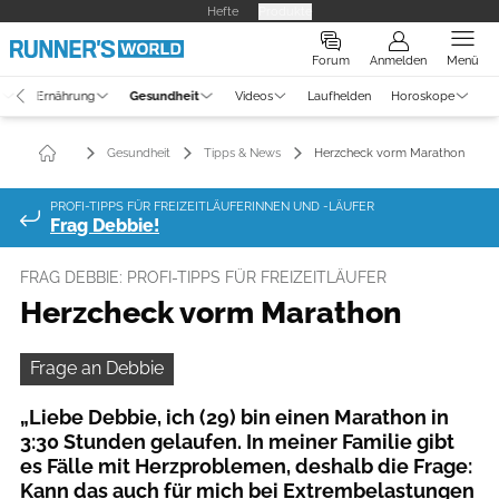
Hefte
Produkte
Forum
Anmelden
Menü
g
Ernährung
Gesundheit
Videos
Laufhelden
Horoskope
Gesundheit
Tipps & News
Herzcheck vorm Marathon
PROFI-TIPPS FÜR FREIZEITLÄUFERINNEN UND -LÄUFER
Frag Debbie!
FRAG DEBBIE: PROFI-TIPPS FÜR FREIZEITLÄUFER
Herzcheck vorm Marathon
Frage an Debbie
„Liebe Debbie, ich (29) bin einen Marathon in
3:30 Stunden gelaufen. In meiner Familie gibt
es Fälle mit Herz­problemen, deshalb die Frage:
Kann das auch für mich bei Extrem­belastungen