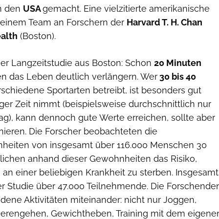
in den
USA
gemacht. Eine vielzitierte amerikanische
 einem Team an Forschern der
Harvard T. H. Chan
ealth
(Boston).
ser Langzeitstudie aus Boston: Schon
20 Minuten
n das Leben deutlich verlängern. Wer
30 bis 40
schiedene Sportarten betreibt, ist besonders gut
ger Zeit nimmt (beispielsweise durchschnittlich nur
ag), kann dennoch gute Werte erreichen, sollte aber
ainieren. Die Forscher beobachteten die
eiten von insgesamt über 116.000 Menschen 30
rglichen anhand dieser Gewohnheiten das Risiko,
 an einer beliebigen Krankheit zu sterben. Insgesamt
r Studie über 47.000 Teilnehmende. Die Forschende
dene Aktivitäten miteinander: nicht nur Joggen,
ierengehen, Gewichtheben, Training mit dem eigene