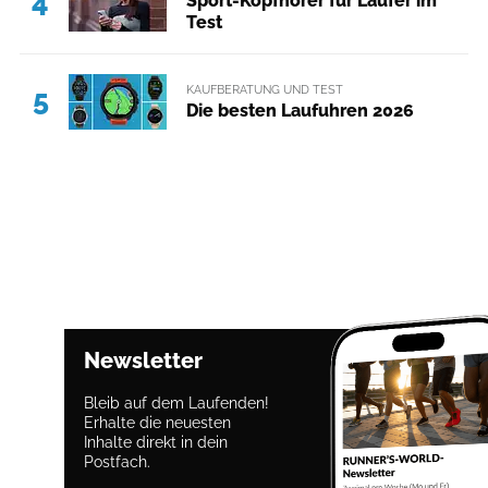
4
Sport-Kopfhörer für Läufer im
Test
KAUFBERATUNG UND TEST
5
Die besten Laufuhren 2026
Newsletter
Bleib auf dem Laufenden!
Erhalte die neuesten
Inhalte direkt in dein
Postfach.