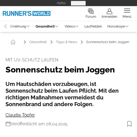
Hefte
Produkte
Forum
Anmelden
Menü
g
Ernährung
Gesundheit
Videos
Laufhelden
Horoskope
Gesundheit
Tipps & News
Sonnenschutz beim Joggen
MIT UV-SCHUTZ LAUFEN
Sonnenschutz beim Joggen
Um Hautschäden vorzubeugen, ist
Sonnenschutz beim Laufen Pflicht. Mit den
richtigen Maßnahmen vermeidest du
Sonnenbrand und andere Folgen.
Claudia Töpfer
Veröffentlicht am 08.04.2025
Foto: Getty Images