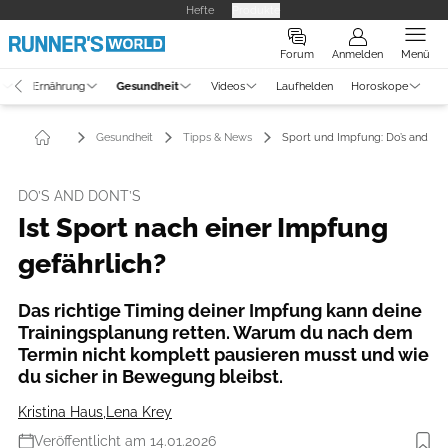
Hefte
Produkte
Forum
Anmelden
Menü
g
Ernährung
Gesundheit
Videos
Laufhelden
Horoskope
Gesundheit
Tipps & News
Sport und Impfung: Do’s and Don
DO’S AND DONT’S
Ist Sport nach einer Impfung
gefährlich?
Das richtige Timing deiner Impfung kann deine
Trainingsplanung retten. Warum du nach dem
Termin nicht komplett pausieren musst und wie
du sicher in Bewegung bleibst.
Kristina Haus
,
Lena Krey
Veröffentlicht am 14.01.2026