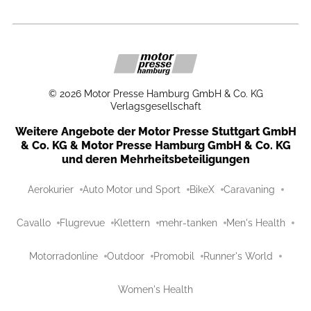
©
2026
Motor Presse Hamburg GmbH & Co. KG
Verlagsgesellschaft
Weitere Angebote der Motor Presse Stuttgart GmbH
& Co. KG & Motor Presse Hamburg GmbH & Co. KG
und deren Mehrheitsbeteiligungen
Aerokurier
Auto Motor und Sport
BikeX
Caravaning
Cavallo
Flugrevue
Klettern
mehr-tanken
Men's Health
Motorradonline
Outdoor
Promobil
Runner's World
Women's Health