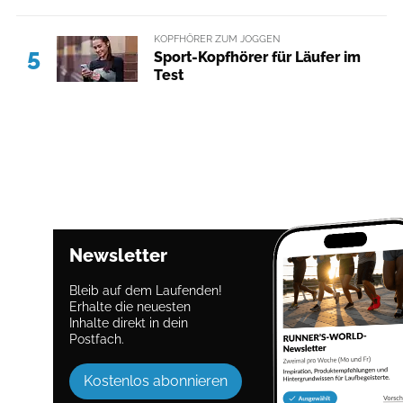
KOPFHÖRER ZUM JOGGEN
5
Sport-Kopfhörer für Läufer im
Test
Newsletter
Bleib auf dem Laufenden!
Erhalte die neuesten
Inhalte direkt in dein
Postfach.
Kostenlos abonnieren