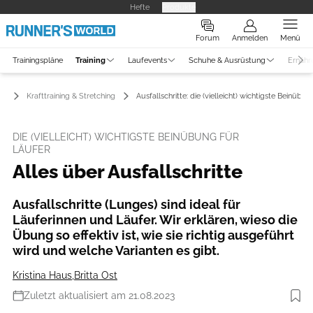
Hefte
Produkte
Forum
Anmelden
Menü
Trainingspläne
Training
Laufevents
Schuhe & Ausrüstung
Ernähr
ng
Krafttraining & Stretching
Ausfallschritte: die (vielleicht) wichtigste Beinübu
DIE (VIELLEICHT) WICHTIGSTE BEINÜBUNG FÜR
LÄUFER
Alles über Ausfallschritte
Ausfallschritte (Lunges) sind ideal für
Läuferinnen und Läufer. Wir erklären, wieso die
Übung so effektiv ist, wie sie richtig ausgeführt
wird und welche Varianten es gibt.
Kristina Haus
,
Britta Ost
Zuletzt aktualisiert am 21.08.2023