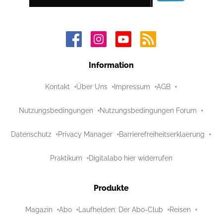
Information
Kontakt
Über Uns
Impressum
AGB
Nutzungsbedingungen
Nutzungsbedingungen Forum
Datenschutz
Privacy Manager
Barrierefreiheitserklaerung
Praktikum
Digitalabo hier widerrufen
Produkte
Magazin
Abo
Laufhelden: Der Abo-Club
Reisen