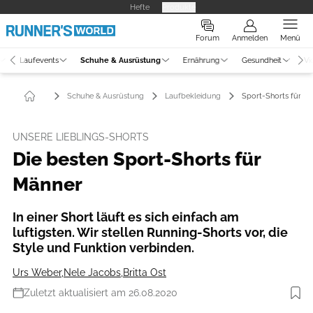
Hefte
Produkte
Forum
Anmelden
Menü
Laufevents
Schuhe & Ausrüstung
Ernährung
Gesundheit
Vi
Schuhe & Ausrüstung
Laufbekleidung
Sport-Shorts für M
UNSERE LIEBLINGS-SHORTS
Die besten Sport-Shorts für
Männer
In einer Short läuft es sich einfach am
luftigsten. Wir stellen Running-Shorts vor, die
Style und Funktion verbinden.
Urs Weber
,
Nele Jacobs
,
Britta Ost
Zuletzt aktualisiert am 26.08.2020
Foto: Hersteller