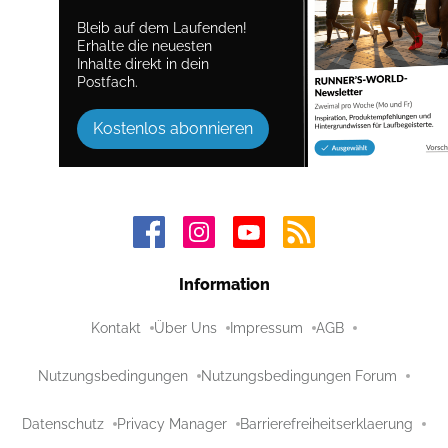
Bleib auf dem Laufenden!
Erhalte die neuesten
Inhalte direkt in dein
Postfach.
Kostenlos abonnieren
Information
Kontakt
Über Uns
Impressum
AGB
Nutzungsbedingungen
Nutzungsbedingungen Forum
Datenschutz
Privacy Manager
Barrierefreiheitserklaerung