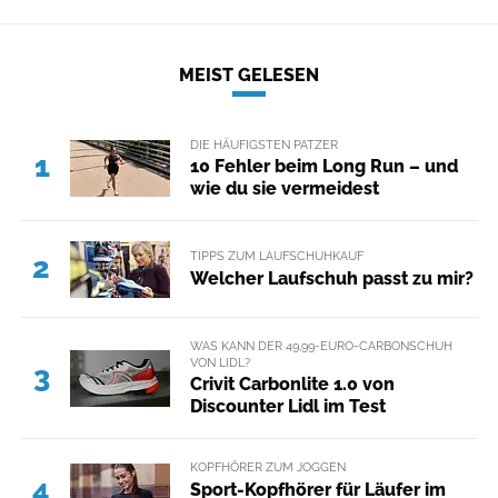
MEIST GELESEN
DIE HÄUFIGSTEN PATZER
1
10 Fehler beim Long Run – und
wie du sie vermeidest
TIPPS ZUM LAUFSCHUHKAUF
2
Welcher Laufschuh passt zu mir?
WAS KANN DER 49,99-EURO-CARBONSCHUH
VON LIDL?
3
Crivit Carbonlite 1.0 von
Discounter Lidl im Test
KOPFHÖRER ZUM JOGGEN
4
Sport-Kopfhörer für Läufer im