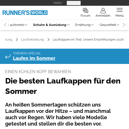
Hefte
Produkte
Forum
Anmelden
Menü
Laufevents
Schuhe & Ausrüstung
Ernährung
Gesundheit
Vi
srüstung
Laufbekleidung
Laufkappen im Test: Unsere Empfehlungen 2026
THEMEN-SPECIAL
Laufen im Sommer
EINEN KÜHLEN KOPF BEWAHREN
Die besten Laufkappen für den
Sommer
An heißen Sommertagen schützen uns
Laufkappen vor der Hitze – und manchmal
auch vor Regen. Wir haben viele Modelle
getestet und stellen dir die besten vor.