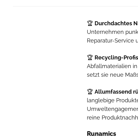
🏆
Durchdachtes N
Unternehmen punkt
Reparatur-Service 
🏆
Recycling-Profis
Abfallmaterialien i
setzt sie neue Maß
🏆
Allumfassend rü
langlebige Produkt
Umweltengagement 
reine Produktnachha
Runamics