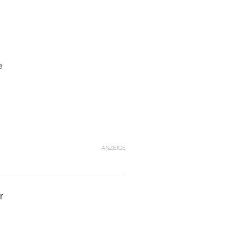
e
ANZEIGE
r