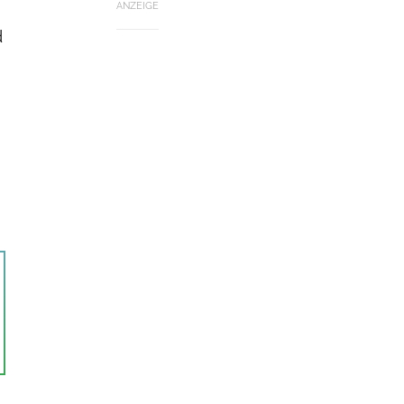
ANZEIGE
d
n