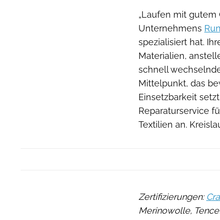
„Laufen mit gutem 
Unternehmens
Run
spezialisiert hat. I
Materialien, anstel
schnell wechselnder
Mittelpunkt, das be
Einsetzbarkeit setz
Reparaturservice f
Textilien an. Kreisl
Zertifizierungen:
Cra
Merinowolle, Tencel