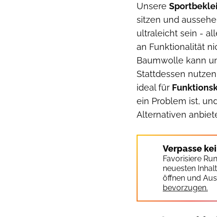
Unsere
Sportbekle
sitzen und aussehe
ultraleicht sein - a
an Funktionalität n
Baumwolle kann un
Stattdessen nutzen
ideal für
Funktions
ein Problem ist, u
Alternativen anbiete
Verpasse ke
Favorisiere Ru
neuesten Inhal
öffnen und Aus
bevorzugen.