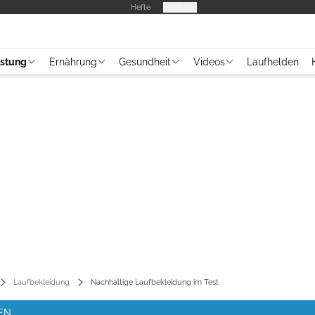
Hefte
Produkte
üstung
Ernährung
Gesundheit
Videos
Laufhelden
Laufbekleidung
Nachhaltige Laufbekleidung im Test
BEN