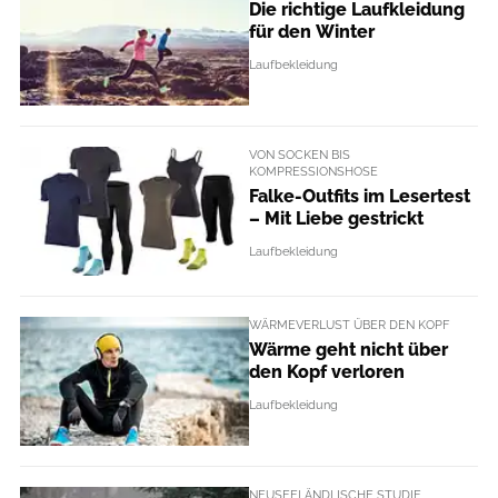
Die richtige Laufkleidung
für den Winter
Laufbekleidung
VON SOCKEN BIS
KOMPRESSIONSHOSE
Falke-Outfits im Lesertest
– Mit Liebe gestrickt
Laufbekleidung
WÄRMEVERLUST ÜBER DEN KOPF
Wärme geht nicht über
den Kopf verloren
Laufbekleidung
NEUSEELÄNDLISCHE STUDIE