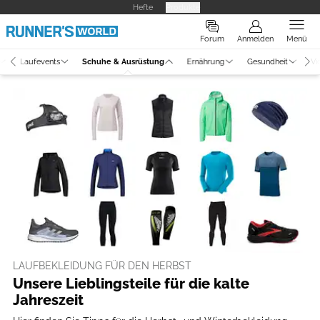
Hefte
Produkte
Forum
Anmelden
Menü
Laufevents
Schuhe & Ausrüstung
Ernährung
Gesundheit
Vi
LAUFBEKLEIDUNG FÜR DEN HERBST
Unsere Lieblingsteile für die kalte
Jahreszeit