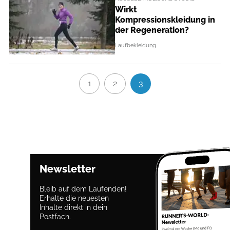
Wirkt
Kompressionskleidung in
der Regeneration?
Laufbekleidung
1
2
3
Newsletter
Bleib auf dem Laufenden!
Erhalte die neuesten
Inhalte direkt in dein
Postfach.