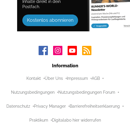
Inhalte direkt in dein
Postfach.
Kostenlos abonnieren
Information
Kontakt
Über Uns
Impressum
AGB
Nutzungsbedingungen
Nutzungsbedingungen Forum
Datenschutz
Privacy Manager
Barrierefreiheitserklaerung
Praktikum
Digitalabo hier widerrufen