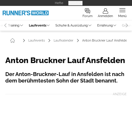
Hefte
Produkte
Forum
Anmelden
Menü
ne
Training
Laufevents
Schuhe & Ausrüstung
Ernährung
Gesun
Laufevents
Laufkalender
Anton Bruckner Lauf Ansfelden
Anton Bruckner Lauf Ansfelden
Der Anton-Bruckner-Lauf in Ansfelden ist nach
dem berühmtesten Sohn der Stadt benannt.
ANZEIGE