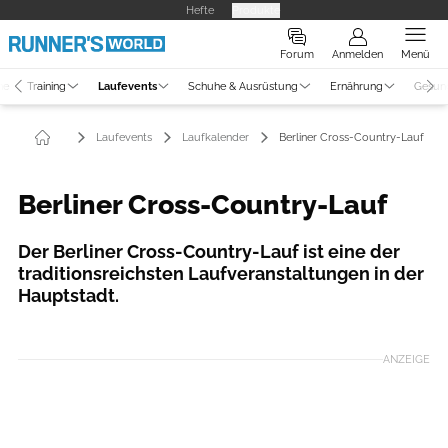
Hefte
Produkte
Forum
Anmelden
Menü
ne
Training
Laufevents
Schuhe & Ausrüstung
Ernährung
Gesun
Laufevents
Laufkalender
Berliner Cross-Country-Lauf
Berliner Cross-Country-Lauf
Der Berliner Cross-Country-Lauf ist eine der
traditionsreichsten Laufveranstaltungen in der
Hauptstadt.
ANZEIGE