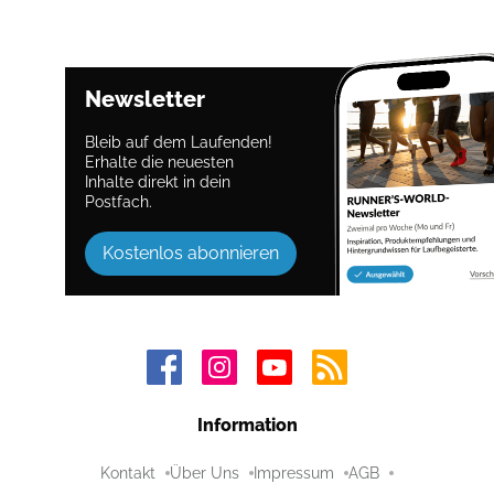
Newsletter
Bleib auf dem Laufenden!
Erhalte die neuesten
Inhalte direkt in dein
Postfach.
Kostenlos abonnieren
Information
Kontakt
Über Uns
Impressum
AGB