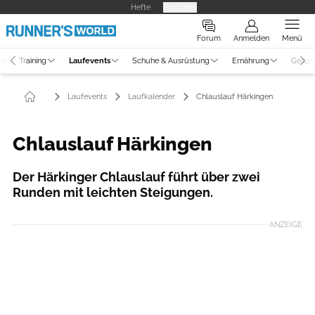
Hefte
Produkte
Forum
Anmelden
Menü
ne
Training
Laufevents
Schuhe & Ausrüstung
Ernährung
Gesun
Laufevents
Laufkalender
Chlauslauf Härkingen
Chlauslauf Härkingen
Der Härkinger Chlauslauf führt über zwei
Runden mit leichten Steigungen.
ANZEIGE