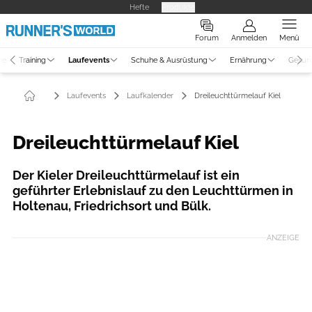
Hefte
Produkte
Forum
Anmelden
Menü
ne
Training
Laufevents
Schuhe & Ausrüstung
Ernährung
Gesun
Laufevents
Laufkalender
Dreileuchttürmelauf Kiel
Dreileuchttürmelauf Kiel
Der Kieler Dreileuchttürmelauf ist ein
geführter Erlebnislauf zu den Leuchttürmen in
Holtenau, Friedrichsort und Bülk.
ANZEIGE