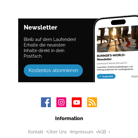
Newsletter
Bleib auf dem Laufenden!
Erhalte die neuesten
Inhalte direkt in dein
Postfach.
Kostenlos abonnieren
Information
Kontakt
Über Uns
Impressum
AGB