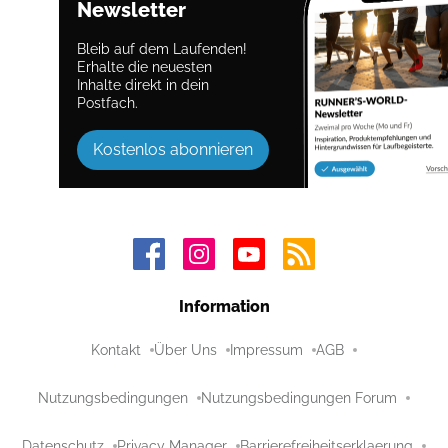
Newsletter
Bleib auf dem Laufenden!
Erhalte die neuesten
Inhalte direkt in dein
Postfach.
Kostenlos abonnieren
Information
Kontakt
Über Uns
Impressum
AGB
Nutzungsbedingungen
Nutzungsbedingungen Forum
Datenschutz
Privacy Manager
Barrierefreiheitserklaerung