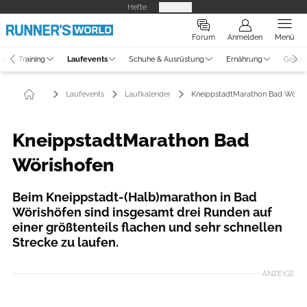
Hefte
Produkte
Forum
Anmelden
Menü
ne
Training
Laufevents
Schuhe & Ausrüstung
Ernährung
Gesun
Laufevents
Laufkalender
KneippstadtMarathon Bad Wöris
KneippstadtMarathon Bad
Wörishofen
Beim Kneippstadt-(Halb)marathon in Bad
Wörishöfen sind insgesamt drei Runden auf
einer größtenteils flachen und sehr schnellen
Strecke zu laufen.
ANZEIGE