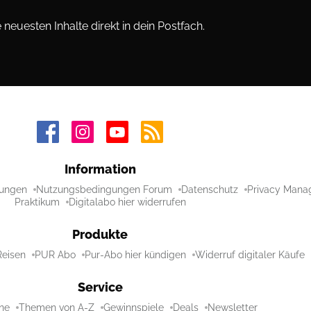
neuesten Inhalte direkt in dein Postfach.
Information
ungen
Nutzungsbedingungen Forum
Datenschutz
Privacy Mana
Praktikum
Digitalabo hier widerrufen
Produkte
Reisen
PUR Abo
Pur-Abo hier kündigen
Widerruf digitaler Käufe
Service
ne
Themen von A-Z
Gewinnspiele
Deals
Newsletter