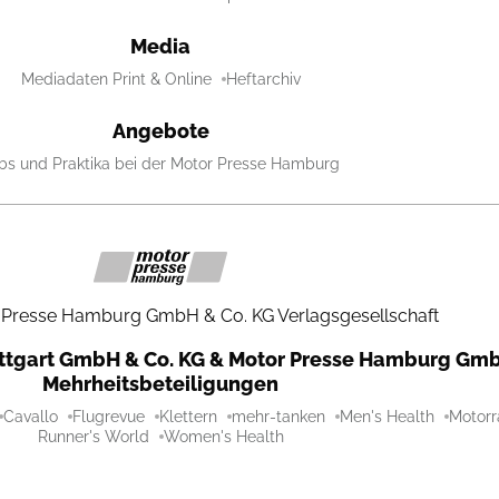
Media
Mediadaten Print & Online
Heftarchiv
Angebote
bs und Praktika bei der Motor Presse Hamburg
 Presse Hamburg GmbH & Co. KG Verlagsgesellschaft
uttgart GmbH & Co. KG & Motor Presse Hamburg Gmb
Mehrheitsbeteiligungen
Cavallo
Flugrevue
Klettern
mehr-tanken
Men's Health
Motorr
Runner's World
Women's Health