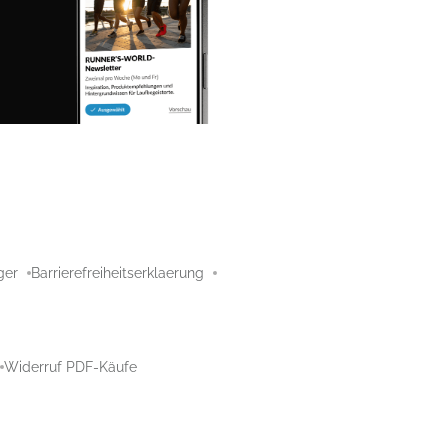
ger
Barrierefreiheitserklaerung
Widerruf PDF-Käufe