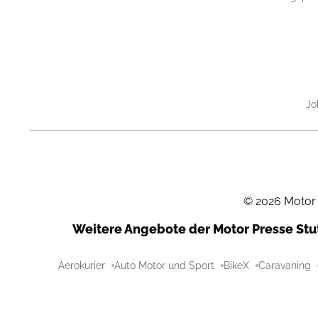
Jo
©
2026
Motor
Weitere Angebote der Motor Presse St
Aerokurier
Auto Motor und Sport
BikeX
Caravaning