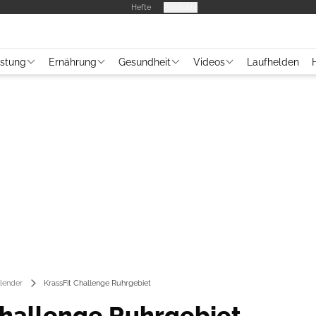
Hefte
Produkte
üstung
Ernährung
Gesundheit
Videos
Laufhelden
lender
KrassFit Challenge Ruhrgebiet
Challenge Ruhrgebiet