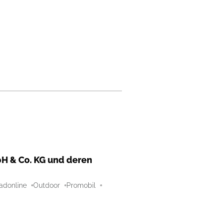
H & Co. KG und deren
adonline
Outdoor
Promobil