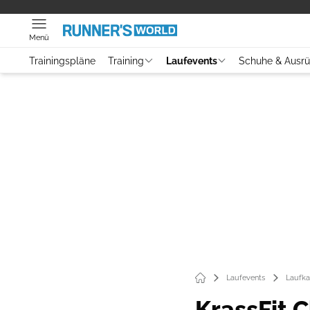
Menü
Trainingspläne
Training
Laufevents
Schuhe & Ausr
Laufevents
Laufka
KrassFit 