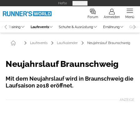
Hefte
Produkte
Forum
Anmelden
Menü
ne
Training
Laufevents
Schuhe & Ausrüstung
Ernährung
Gesun
Laufevents
Laufkalender
Neujahrslauf Braunschweig
Neujahrslauf Braunschweig
Mit dem Neujahrslauf wird in Braunschweig die
Laufsaison 2018 eröffnet.
ANZEIGE