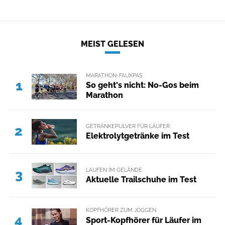
MEIST GELESEN
MARATHON-FAUXPAS
1
So geht's nicht: No-Gos beim
Marathon
GETRÄNKEPULVER FÜR LÄUFER
2
Elektrolytgetränke im Test
LAUFEN IM GELÄNDE
3
Aktuelle Trailschuhe im Test
KOPFHÖRER ZUM JOGGEN
4
Sport-Kopfhörer für Läufer im