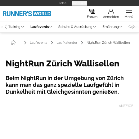
Hefte
Produkte
Forum
Anmelden
Menü
ne
Training
Laufevents
Schuhe & Ausrüstung
Ernährung
Gesun
Laufevents
Laufkalender
NightRun Zürich Wallisellen
NightRun Zürich Wallisellen
Beim NightRun in der Umgebung von Zürich
kann man das ganz spezielle Laufgefühl in
Dunkelheit mit Gleichgesinnten genießen.
ANZEIGE