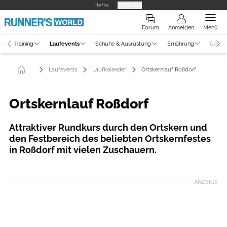
Hefte
Produkte
Forum
Anmelden
Menü
ne
Training
Laufevents
Schuhe & Ausrüstung
Ernährung
Gesun
Laufevents
Laufkalender
Ortskernlauf Roßdorf
Ortskernlauf Roßdorf
Attraktiver Rundkurs durch den Ortskern und
den Festbereich des beliebten Ortskernfestes
in Roßdorf mit vielen Zuschauern.
ANZEIGE