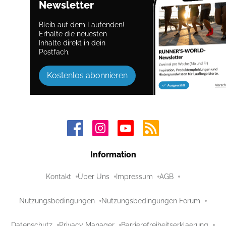
Newsletter
Bleib auf dem Laufenden!
Erhalte die neuesten
Inhalte direkt in dein
Postfach.
Kostenlos abonnieren
Information
Kontakt
Über Uns
Impressum
AGB
Nutzungsbedingungen
Nutzungsbedingungen Forum
Datenschutz
Privacy Manager
Barrierefreiheitserklaerung