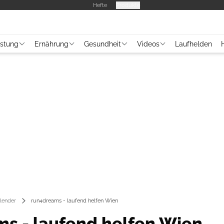
Hefte
Produkte
üstung
Ernährung
Gesundheit
Videos
Laufhelden
lender
run4dreams - laufend helfen Wien
s - laufend helfen Wien