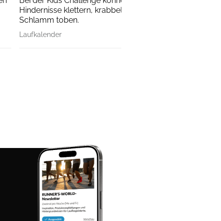
en
Bei der Kids Challenge können auch die Kleinen über
Hindernisse klettern, krabbeln oder rutschen und im
Schlamm toben.
Laufkalender