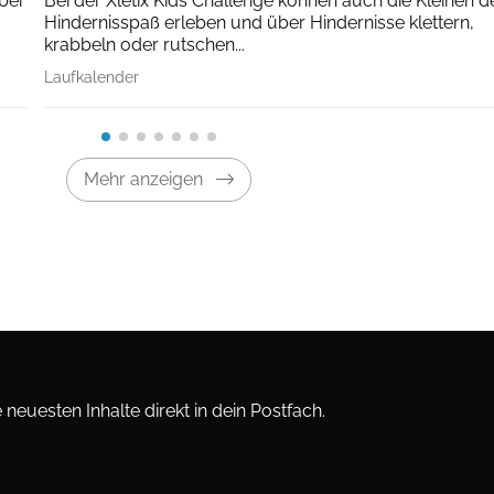
über
Bei der Xletix Kids Challenge können auch die Kleinen d
Hindernisspaß erleben und über Hindernisse klettern,
krabbeln oder rutschen...
Laufkalender
Mehr anzeigen
neuesten Inhalte direkt in dein Postfach.