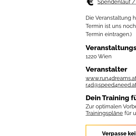
Spendenlauf / 
Die Veranstaltung 
Termin ist uns noch
Termin eintragen.)
Veranstaltungs
1220 Wien
Veranstalter
www.run4dreams.a
r4d@speed4need.a
Dein Training f
Zur optimalen Vorbe
Trainingspläne
für 
Verpasse ke