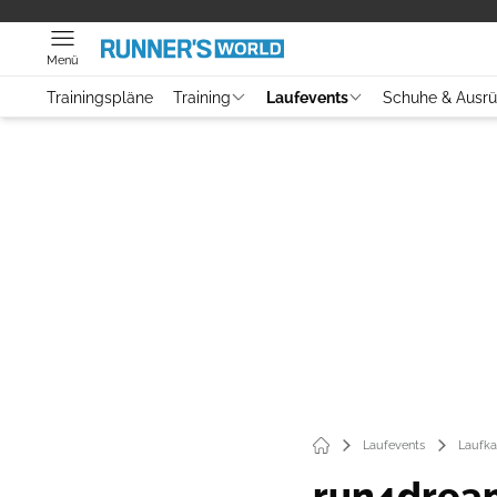
Menü
Trainingspläne
Training
Laufevents
Schuhe & Ausr
Laufevents
Laufka
run4dream