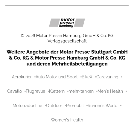
©
2026
Motor Presse Hamburg GmbH & Co. KG
Verlagsgesellschaft
Weitere Angebote der Motor Presse Stuttgart GmbH
& Co. KG & Motor Presse Hamburg GmbH & Co. KG
und deren Mehrheitsbeteiligungen
Aerokurier
Auto Motor und Sport
BikeX
Caravaning
Cavallo
Flugrevue
Klettern
mehr-tanken
Men's Health
Motorradonline
Outdoor
Promobil
Runner's World
Women's Health