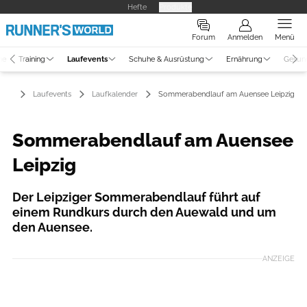
Hefte
Produkte
Forum
Anmelden
Menü
ne
Training
Laufevents
Schuhe & Ausrüstung
Ernährung
Gesun
Laufevents
Laufkalender
Sommerabendlauf am Auensee Leipzig
Sommerabendlauf am Auensee
Leipzig
Der Leipziger Sommerabendlauf führt auf
einem Rundkurs durch den Auewald und um
den Auensee.
ANZEIGE