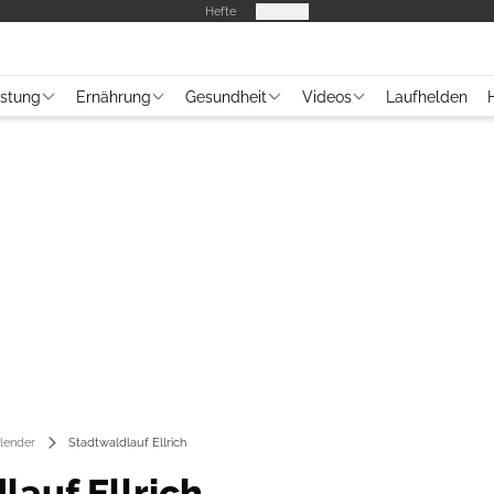
Hefte
Produkte
üstung
Ernährung
Gesundheit
Videos
Laufhelden
lender
Stadtwaldlauf Ellrich
lauf Ellrich