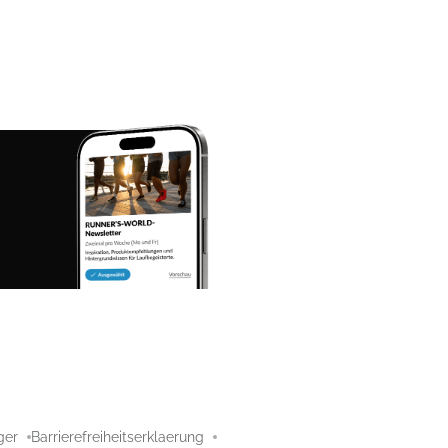
ger
Barrierefreiheitserklaerung