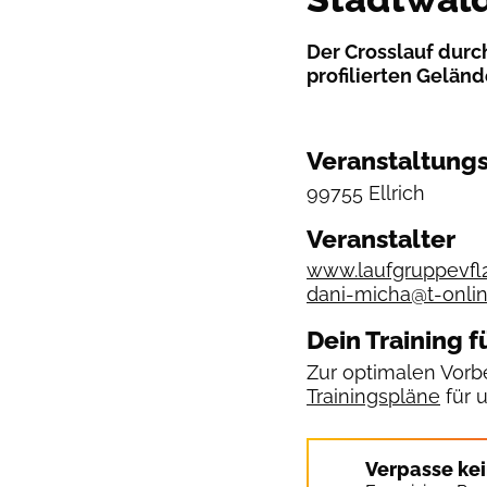
Der Crosslauf durch
profilierten Geländ
Veranstaltungs
99755 Ellrich
Veranstalter
www.laufgruppevfl2
dani-micha@t-onli
Dein Training f
Zur optimalen Vorbe
Trainingspläne
für 
Verpasse ke