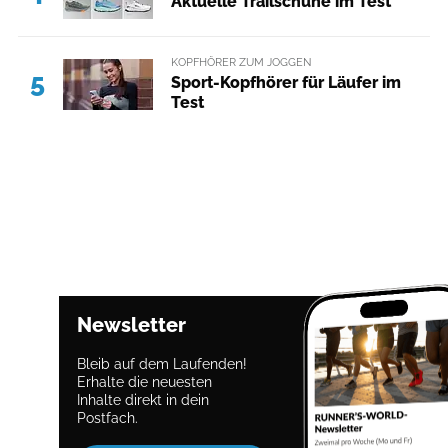
Aktuelle Trailschuhe im Test
KOPFHÖRER ZUM JOGGEN
5
Sport-Kopfhörer für Läufer im
Test
Newsletter
Bleib auf dem Laufenden!
Erhalte die neuesten
Inhalte direkt in dein
Postfach.