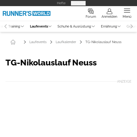
Hefte
Produkte
Forum
Anmelden
Menü
ne
Training
Laufevents
Schuhe & Ausrüstung
Ernährung
Gesun
Laufevents
Laufkalender
TG-Nikolauslauf Neuss
TG-Nikolauslauf Neuss
ANZEIGE