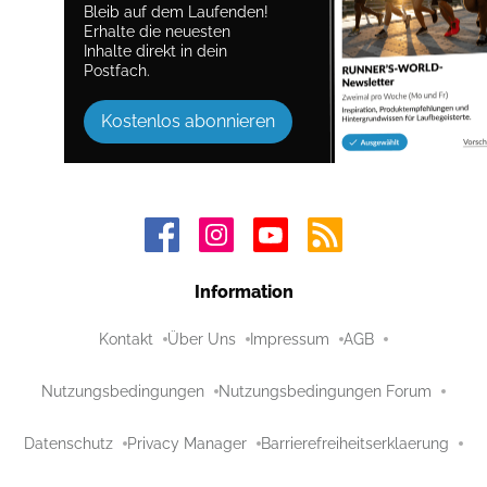
Bleib auf dem Laufenden!
Erhalte die neuesten
Inhalte direkt in dein
Postfach.
Kostenlos abonnieren
Information
Kontakt
Über Uns
Impressum
AGB
Nutzungsbedingungen
Nutzungsbedingungen Forum
Datenschutz
Privacy Manager
Barrierefreiheitserklaerung