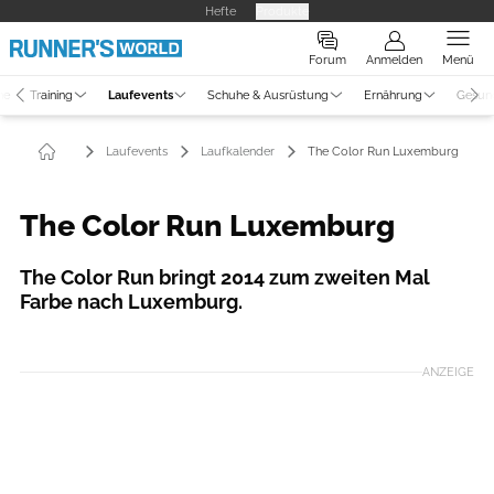
Hefte
Produkte
Forum
Anmelden
Menü
ne
Training
Laufevents
Schuhe & Ausrüstung
Ernährung
Gesun
Laufevents
Laufkalender
The Color Run Luxemburg
The Color Run Luxemburg
The Color Run bringt 2014 zum zweiten Mal
Farbe nach Luxemburg.
ANZEIGE