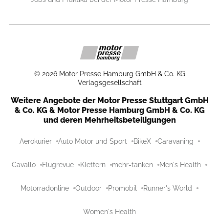
©
2026
Motor Presse Hamburg GmbH & Co. KG
Verlagsgesellschaft
Weitere Angebote der Motor Presse Stuttgart GmbH
& Co. KG & Motor Presse Hamburg GmbH & Co. KG
und deren Mehrheitsbeteiligungen
Aerokurier
Auto Motor und Sport
BikeX
Caravaning
Cavallo
Flugrevue
Klettern
mehr-tanken
Men's Health
Motorradonline
Outdoor
Promobil
Runner's World
Women's Health