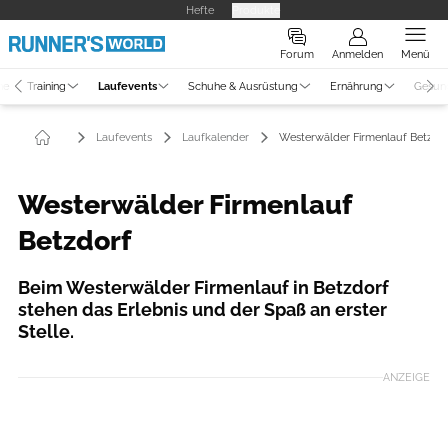
Hefte
Produkte
Forum
Anmelden
Menü
ne
Training
Laufevents
Schuhe & Ausrüstung
Ernährung
Gesun
Laufevents
Laufkalender
Westerwälder Firmenlauf Betzdo
Westerwälder Firmenlauf
Betzdorf
Beim Westerwälder Firmenlauf in Betzdorf
stehen das Erlebnis und der Spaß an erster
Stelle.
ANZEIGE