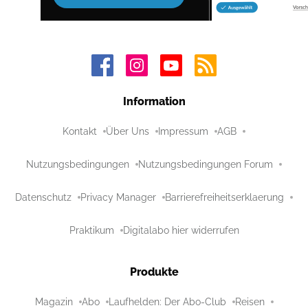
Information
Kontakt
Über Uns
Impressum
AGB
Nutzungsbedingungen
Nutzungsbedingungen Forum
Datenschutz
Privacy Manager
Barrierefreiheitserklaerung
Praktikum
Digitalabo hier widerrufen
Produkte
Magazin
Abo
Laufhelden: Der Abo-Club
Reisen