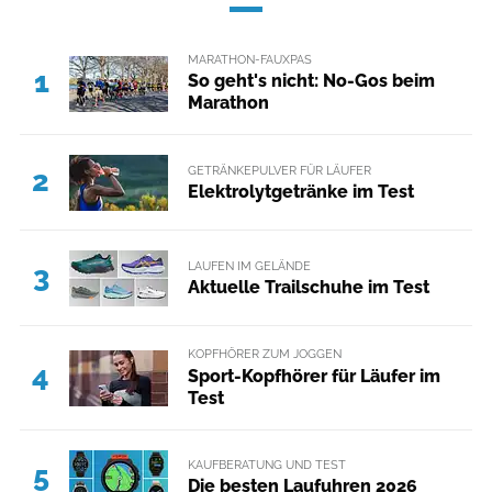
MARATHON-FAUXPAS
1
So geht's nicht: No-Gos beim
Marathon
GETRÄNKEPULVER FÜR LÄUFER
2
Elektrolytgetränke im Test
LAUFEN IM GELÄNDE
3
Aktuelle Trailschuhe im Test
KOPFHÖRER ZUM JOGGEN
4
Sport-Kopfhörer für Läufer im
Test
KAUFBERATUNG UND TEST
5
Die besten Laufuhren 2026