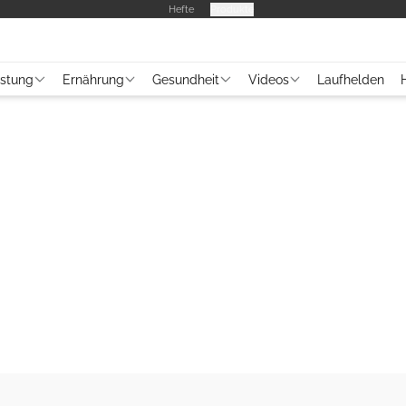
Hefte
Produkte
üstung
Ernährung
Gesundheit
Videos
Laufhelden