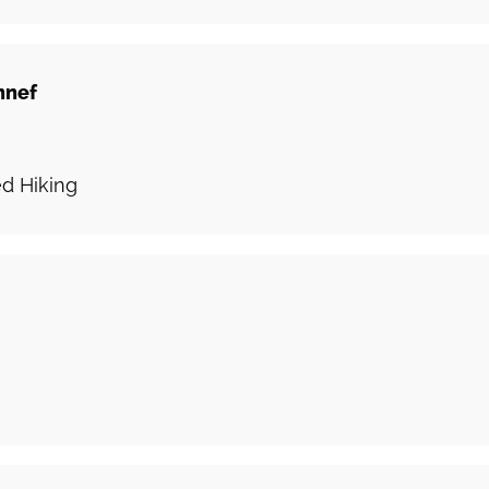
nnef
ed Hiking