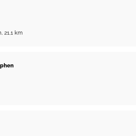
, 21,1 km
tphen