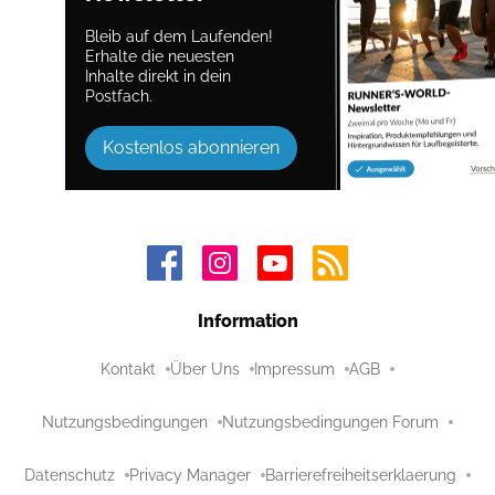
Bleib auf dem Laufenden!
Erhalte die neuesten
Inhalte direkt in dein
Postfach.
Kostenlos abonnieren
Information
Kontakt
Über Uns
Impressum
AGB
Nutzungsbedingungen
Nutzungsbedingungen Forum
Datenschutz
Privacy Manager
Barrierefreiheitserklaerung