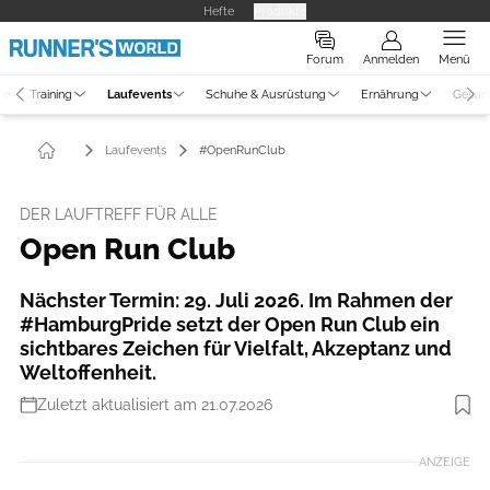
Hefte
Produkte
Forum
Anmelden
Menü
ne
Training
Laufevents
Schuhe & Ausrüstung
Ernährung
Gesun
Laufevents
#OpenRunClub
DER LAUFTREFF FÜR ALLE
Open Run Club
Nächster Termin: 29. Juli 2026. Im Rahmen der
#HamburgPride setzt der Open Run Club ein
sichtbares Zeichen für Vielfalt, Akzeptanz und
Weltoffenheit.
Zuletzt aktualisiert am 21.07.2026
ANZEIGE