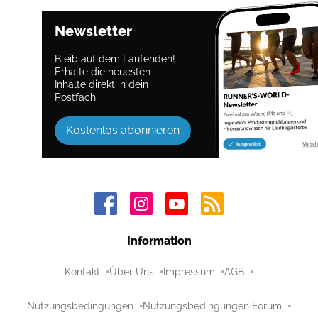
Newsletter
Bleib auf dem Laufenden!
Erhalte die neuesten
Inhalte direkt in dein
Postfach.
Kostenlos abonnieren
Information
Kontakt
Über Uns
Impressum
AGB
Nutzungsbedingungen
Nutzungsbedingungen Forum