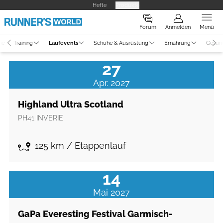
Hefte
Produkte
Forum
Anmelden
Menü
ne
Training
Laufevents
Schuhe & Ausrüstung
Ernährung
Gesun
27
Apr. 2027
Highland Ultra Scotland
PH41
INVERIE
125 km / Etappenlauf
14
Mai 2027
GaPa Everesting Festival Garmisch-