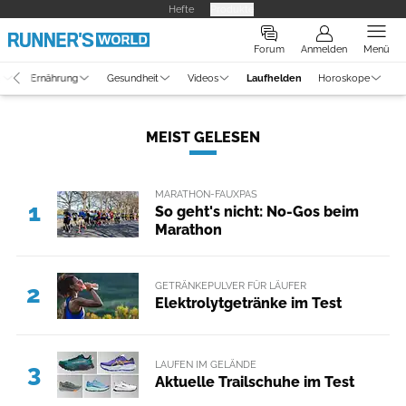
Hefte
Produkte
Forum
Anmelden
Menü
g
Ernährung
Gesundheit
Videos
Laufhelden
Horoskope
MEIST GELESEN
MARATHON-FAUXPAS
1
So geht's nicht: No-Gos beim
Marathon
GETRÄNKEPULVER FÜR LÄUFER
2
Elektrolytgetränke im Test
LAUFEN IM GELÄNDE
3
Aktuelle Trailschuhe im Test