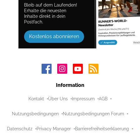
Bleib auf dem Laufenden!
Erhalte die neuesten
Inhalte direkt in dein
Postfach.
Kostenlos abonnieren
Information
Kontakt
Über Uns
Impressum
AGB
Nutzungsbedingungen
Nutzungsbedingungen Forum
Datenschutz
Privacy Manager
Barrierefreiheitserklaerung