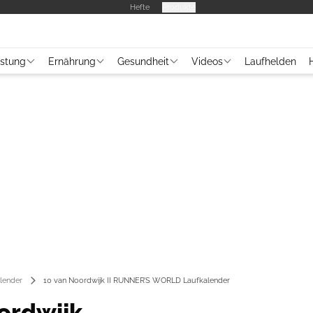
Hefte
Produkte
üstung
Ernährung
Gesundheit
Videos
Laufhelden
lender
10 van Noordwijk II RUNNER’S WORLD Laufkalender
ordwijk