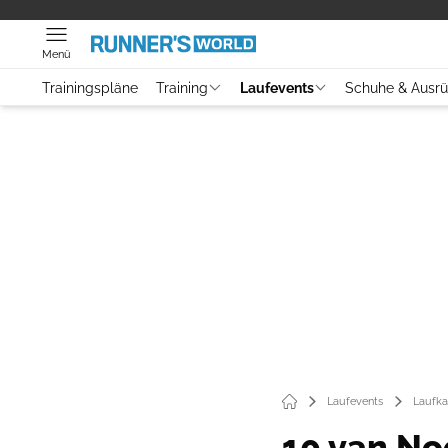
Menü
Trainingspläne
Training
Laufevents
Schuhe & Ausr
Laufevents
Laufka
10 van No