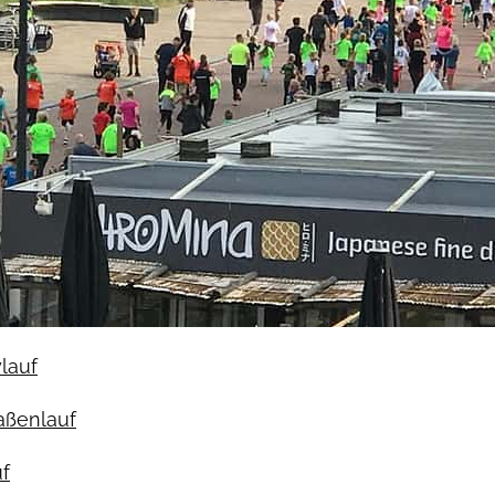
ylauf
raßenlauf
f