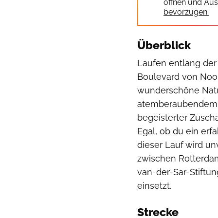
öffnen und Aus
bevorzugen.
Überblick
Laufen entlang der
Boulevard von Noor
wunderschöne Natu
atemberaubendem Me
begeisterter Zuscha
Egal, ob du ein erf
dieser Lauf wird un
zwischen Rotterda
van-der-Sar-Stiftun
einsetzt.
Strecke