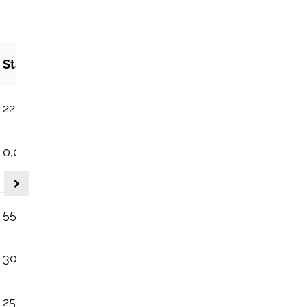
Startgebühr
22,00 - 29,00 CHF
0,00 - 18,00 CHF
55,00 CHF
30,00 - 41,00 CHF
25,00 - 38,00 CHF