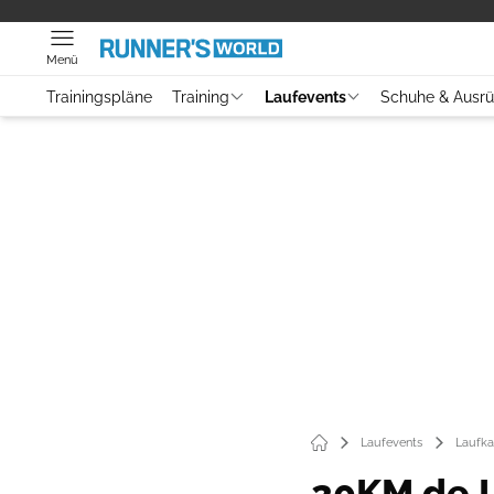
Menü
Trainingspläne
Training
Laufevents
Schuhe & Ausr
Laufevents
Laufka
20KM de 