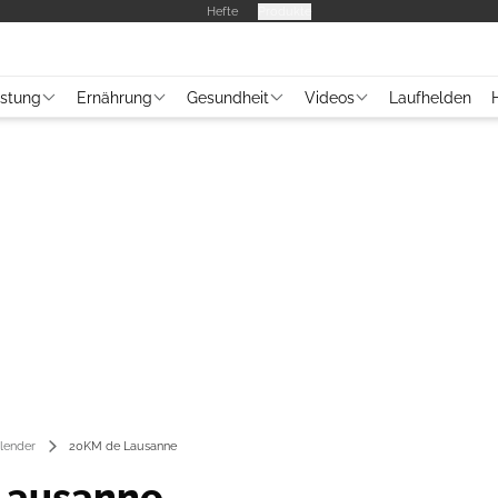
Hefte
Produkte
üstung
Ernährung
Gesundheit
Videos
Laufhelden
lender
20KM de Lausanne
Lausanne