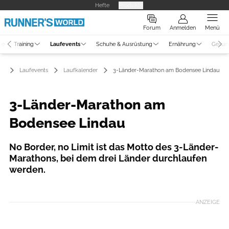
Hefte
Produkte
Forum
Anmelden
Menü
ne
Training
Laufevents
Schuhe & Ausrüstung
Ernährung
Gesun
Laufevents
Laufkalender
3-Länder-Marathon am Bodensee Lindau
3-Länder-Marathon am
Bodensee Lindau
No Border, no Limit ist das Motto des 3-Länder-
Marathons, bei dem drei Länder durchlaufen
werden.
ANZEIGE