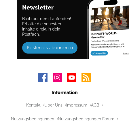
Newsletter
Bleib auf dem Laufenden!
Erhalte die neuesten
Inhalte direkt in dein
Postfach.
Kostenlos abonnieren
Information
Kontakt
Über Uns
Impressum
AGB
Nutzungsbedingungen
Nutzungsbedingungen Forum