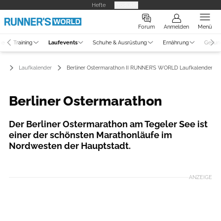
Hefte
Produkte
Forum
Anmelden
Menü
ne
Training
Laufevents
Schuhe & Ausrüstung
Ernährung
Gesun
ts
Laufkalender
Berliner Ostermarathon II RUNNER’S WORLD Laufkalender
Berliner Ostermarathon
Der Berliner Ostermarathon am Tegeler See ist
einer der schönsten Marathonläufe im
Nordwesten der Hauptstadt.
ANZEIGE