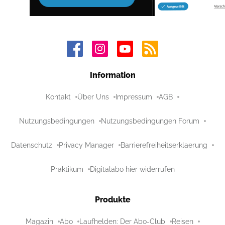
Information
Kontakt
Über Uns
Impressum
AGB
Nutzungsbedingungen
Nutzungsbedingungen Forum
Datenschutz
Privacy Manager
Barrierefreiheitserklaerung
Praktikum
Digitalabo hier widerrufen
Produkte
Magazin
Abo
Laufhelden: Der Abo-Club
Reisen