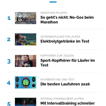
MARATHON-FAUXPAS
1
So geht's nicht: No-Gos beim
Marathon
GETRÄNKEPULVER FÜR LÄUFER
2
Elektrolytgetränke im Test
KOPFHÖRER ZUM JOGGEN
3
Sport-Kopfhörer für Läufer im
Test
KAUFBERATUNG UND TEST
4
Die besten Laufuhren 2026
INTERVALLTRAINING BEIM LAUFEN
5
Mit Intervalltraining schneller