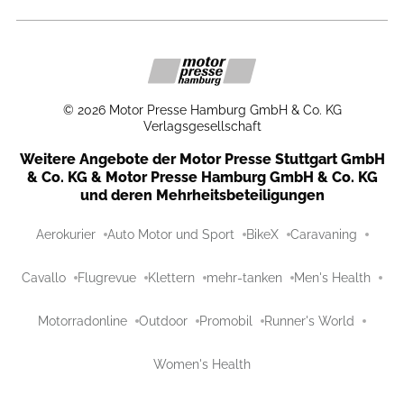
©
2026
Motor Presse Hamburg GmbH & Co. KG
Verlagsgesellschaft
Weitere Angebote der Motor Presse Stuttgart GmbH
& Co. KG & Motor Presse Hamburg GmbH & Co. KG
und deren Mehrheitsbeteiligungen
Aerokurier
Auto Motor und Sport
BikeX
Caravaning
Cavallo
Flugrevue
Klettern
mehr-tanken
Men's Health
Motorradonline
Outdoor
Promobil
Runner's World
Women's Health