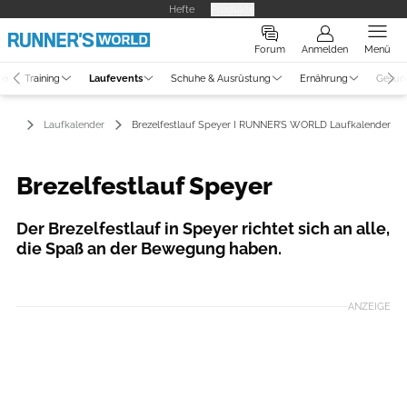
Hefte
Produkte
Forum
Anmelden
Menü
ne
Training
Laufevents
Schuhe & Ausrüstung
Ernährung
Gesun
ents
Laufkalender
Brezelfestlauf Speyer I RUNNER’S WORLD Laufkalender
Brezelfestlauf Speyer
Der Brezelfestlauf in Speyer richtet sich an alle,
die Spaß an der Bewegung haben.
Foto: Brezelfestlauf Speyer/Veranstalter
ANZEIGE