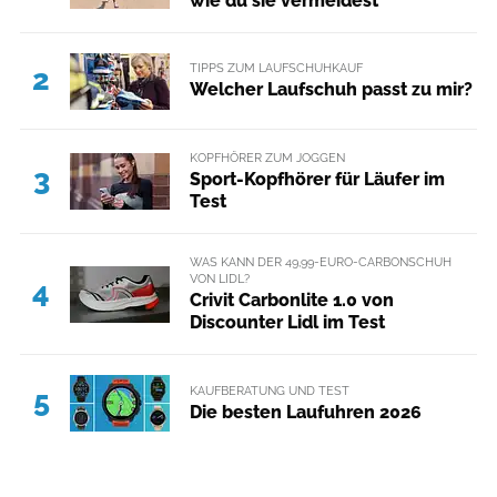
wie du sie vermeidest
TIPPS ZUM LAUFSCHUHKAUF
2
Welcher Laufschuh passt zu mir?
KOPFHÖRER ZUM JOGGEN
3
Sport-Kopfhörer für Läufer im
Test
WAS KANN DER 49,99-EURO-CARBONSCHUH
VON LIDL?
4
Crivit Carbonlite 1.0 von
Discounter Lidl im Test
KAUFBERATUNG UND TEST
5
Die besten Laufuhren 2026