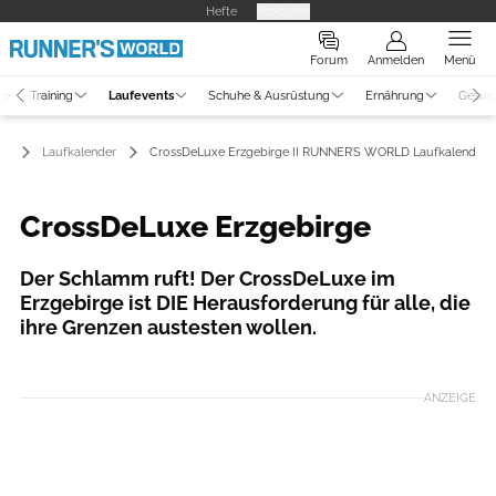
Hefte
Produkte
Forum
Anmelden
Menü
ne
Training
Laufevents
Schuhe & Ausrüstung
Ernährung
Gesun
ts
Laufkalender
CrossDeLuxe Erzgebirge II RUNNER’S WORLD Laufkalender
CrossDeLuxe Erzgebirge
Der Schlamm ruft! Der CrossDeLuxe im
Erzgebirge ist DIE Herausforderung für alle, die
ihre Grenzen austesten wollen.
Foto: Sportograf
ANZEIGE