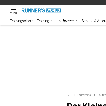
Menü
Trainingspläne
Training
Laufevents
Schuhe & Ausr
Laufevents
Laufka
Der Kleine