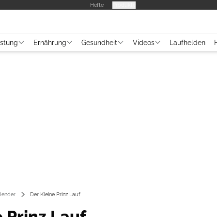
Hefte
Produkte
üstung
Ernährung
Gesundheit
Videos
Laufhelden
lender
Der Kleine Prinz Lauf
 Prinz Lauf