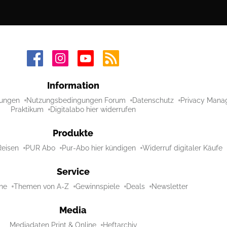
Information
ungen
Nutzungsbedingungen Forum
Datenschutz
Privacy Mana
Praktikum
Digitalabo hier widerrufen
Produkte
Reisen
PUR Abo
Pur-Abo hier kündigen
Widerruf digitaler Käufe
Service
ne
Themen von A-Z
Gewinnspiele
Deals
Newsletter
Media
Mediadaten Print & Online
Heftarchiv