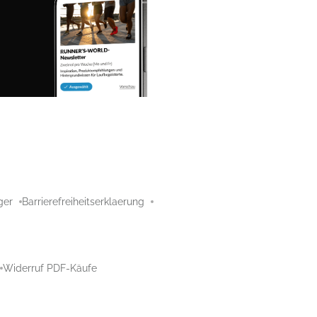
ger
Barrierefreiheitserklaerung
Widerruf PDF-Käufe