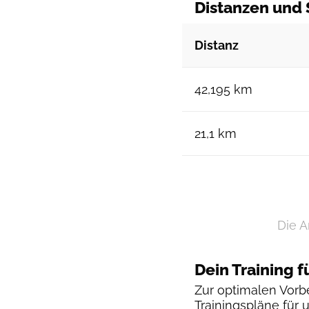
Distanzen und 
Distanz
42,195 km
21,1 km
Die A
Dein Training f
Zur optimalen Vorbe
Trainingspläne
für 