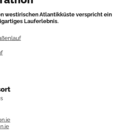
n westirischen Atlantikküste verspricht ein
igartiges Lauferlebnis.
raßenlauf
f
ort
is
n.ie
n.ie