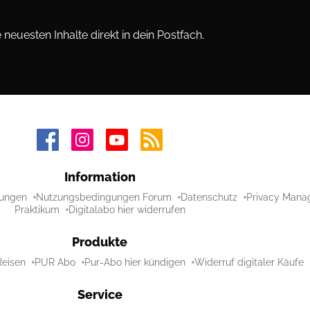
neuesten Inhalte direkt in dein Postfach.
Information
ungen
Nutzungsbedingungen Forum
Datenschutz
Privacy Mana
Praktikum
Digitalabo hier widerrufen
Produkte
Reisen
PUR Abo
Pur-Abo hier kündigen
Widerruf digitaler Käufe
Service