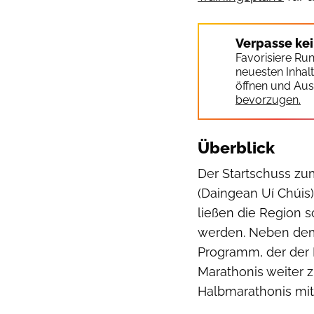
Verpasse ke
Favorisiere Ru
neuesten Inhal
öffnen und Aus
bevorzugen.
Überblick
Der Startschuss zum
(Daingean Uí Chúis)
ließen die Region 
werden. Neben dem
Programm, der der M
Marathonis weiter 
Halbmarathonis mit 