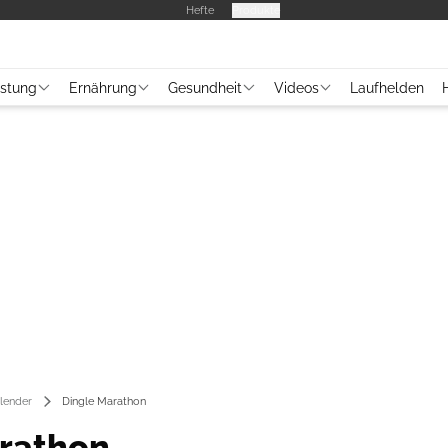
Hefte
Produkte
üstung
Ernährung
Gesundheit
Videos
Laufhelden
lender
Dingle Marathon
rathon