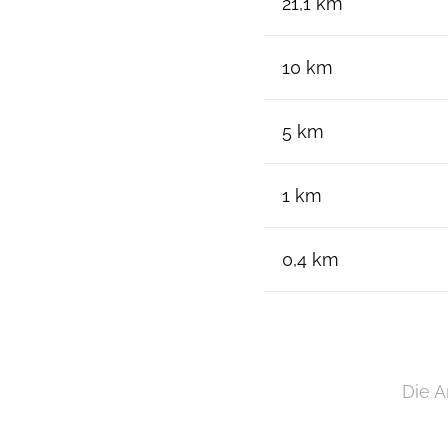
21,1 km
10 km
5 km
1 km
0,4 km
Die A