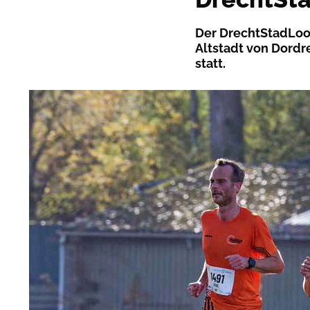
Der DrechtStadLoop 
Altstadt von Dordr
statt.