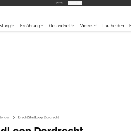
Hefte
Produkte
üstung
Ernährung
Gesundheit
Videos
Laufhelden
lender
DrechtStadLoop Dordrecht
adLoop Dordrecht