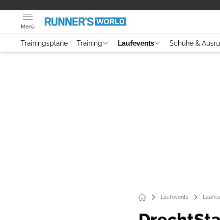
Menü
Trainingspläne
Training
Laufevents
Schuhe & Ausr
Laufevents
Laufka
DrechtSt