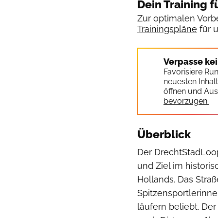
Dein Training f
Zur optimalen Vorbe
Trainingspläne
für 
Verpasse ke
Favorisiere Ru
neuesten Inhal
öffnen und Aus
bevorzugen.
Überblick
Der DrechtStadLoop
und Ziel im histori
Hollands. Das Straß
Spitzensportlerinne
läufern beliebt. D