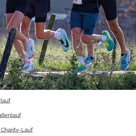
ylauf
raßenlauf
Charity-Lauf