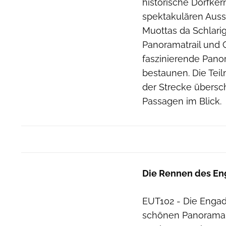
historische Dorfker
spektakulären Auss
Muottas da Schlari
Panoramatrail und 
faszinierende Pano
bestaunen. Die Tei
der Strecke übers
Passagen im Blick.
Die Rennen des Enga
EUT102 - Die Engad
schönen Panorama-T