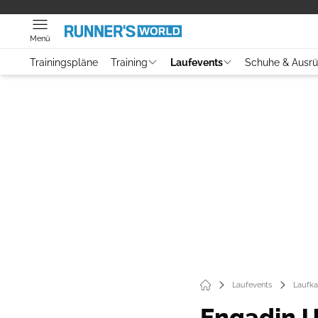
Menü
Trainingspläne
Training
Laufevents
Schuhe & Ausr
Laufevents
Laufka
Engadin Ul