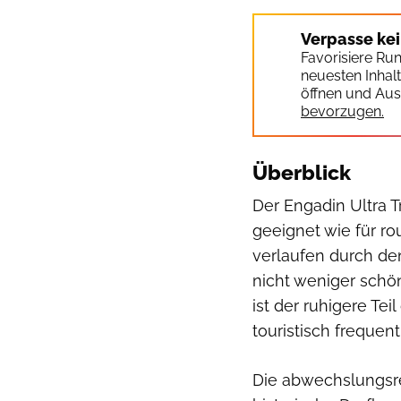
Verpasse ke
Favorisiere Ru
neuesten Inhal
öffnen und Aus
bevorzugen.
Überblick
Der Engadin Ultra Tr
geeignet wie für ro
verlaufen durch de
nicht weniger schö
ist der ruhigere Te
touristisch frequent
Die abwechslungsre