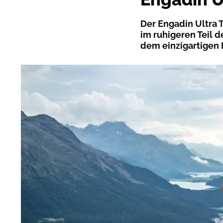
Der Engadin Ultra 
im ruhigeren Teil 
dem einzigartigen E