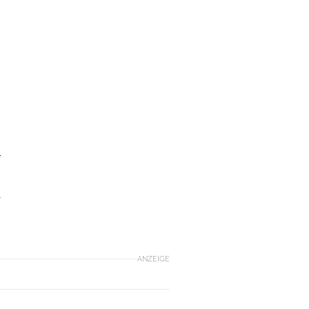
r
-
ANZEIGE