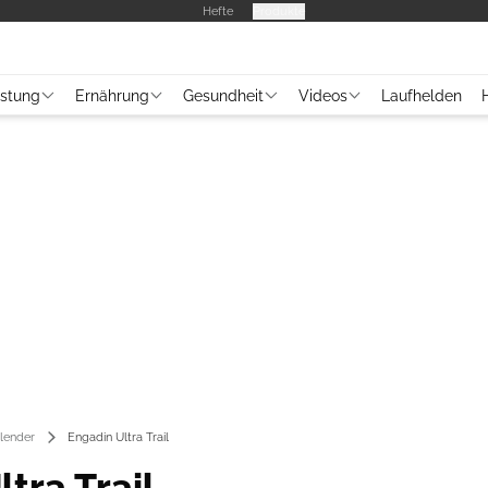
Hefte
Produkte
üstung
Ernährung
Gesundheit
Videos
Laufhelden
lender
Engadin Ultra Trail
tra Trail