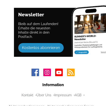
Newsletter
Bleib auf dem Laufenden!
Erhalte die neuesten
Inhalte direkt in dein
Postfach.
Kostenlos abonnieren
Information
Kontakt
Über Uns
Impressum
AGB