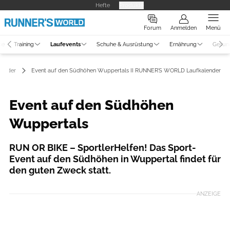
Hefte
Produkte
Forum
Anmelden
Menü
ne
Training
Laufevents
Schuhe & Ausrüstung
Ernährung
Gesun
lender
Event auf den Südhöhen Wuppertals II RUNNER’S WORLD Laufkalender
Event auf den Südhöhen
Wuppertals
RUN OR BIKE – SportlerHelfen! Das Sport-
Event auf den Südhöhen in Wuppertal findet für
den guten Zweck statt.
ANZEIGE