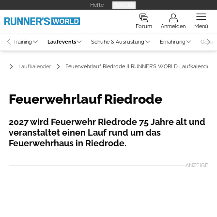
Hefte
Produkte
Forum
Anmelden
Menü
ne
Training
Laufevents
Schuhe & Ausrüstung
Ernährung
Gesun
ts
Laufkalender
Feuerwehrlauf Riedrode II RUNNER’S WORLD Laufkalender
Feuerwehrlauf Riedrode
2027 wird Feuerwehr Riedrode 75 Jahre alt und
veranstaltet einen Lauf rund um das
Feuerwehrhaus in Riedrode.
ANZEIGE