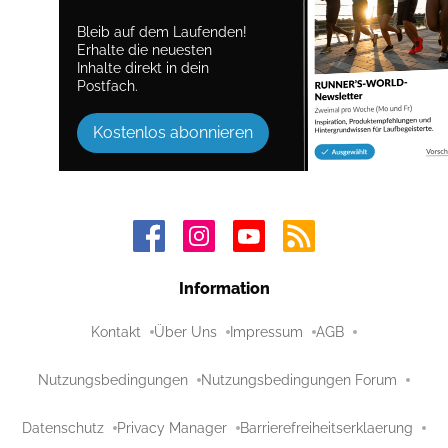
Bleib auf dem Laufenden!
Erhalte die neuesten
Inhalte direkt in dein
Postfach.
Kostenlos abonnieren
Information
Kontakt
Über Uns
Impressum
AGB
Nutzungsbedingungen
Nutzungsbedingungen Forum
Datenschutz
Privacy Manager
Barrierefreiheitserklaerung