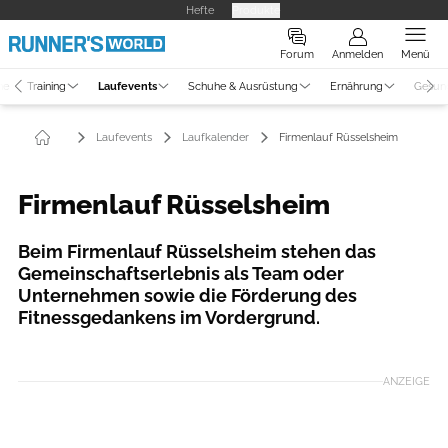
Hefte
Produkte
Forum
Anmelden
Menü
ne
Training
Laufevents
Schuhe & Ausrüstung
Ernährung
Gesun
Laufevents
Laufkalender
Firmenlauf Rüsselsheim
Firmenlauf Rüsselsheim
Beim Firmenlauf Rüsselsheim stehen das
Gemeinschaftserlebnis als Team oder
Unternehmen sowie die Förderung des
Fitnessgedankens im Vordergrund.
ANZEIGE