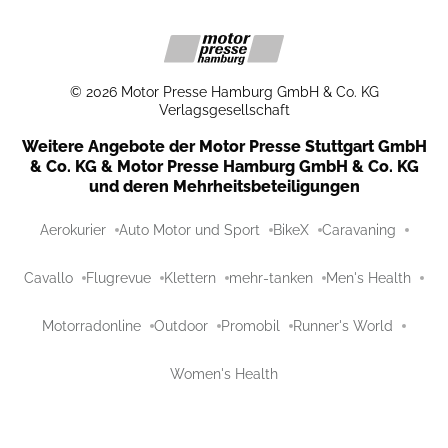
©
2026
Motor Presse Hamburg GmbH & Co. KG
Verlagsgesellschaft
Weitere Angebote der Motor Presse Stuttgart GmbH
& Co. KG & Motor Presse Hamburg GmbH & Co. KG
und deren Mehrheitsbeteiligungen
Aerokurier
Auto Motor und Sport
BikeX
Caravaning
Cavallo
Flugrevue
Klettern
mehr-tanken
Men's Health
Motorradonline
Outdoor
Promobil
Runner's World
Women's Health