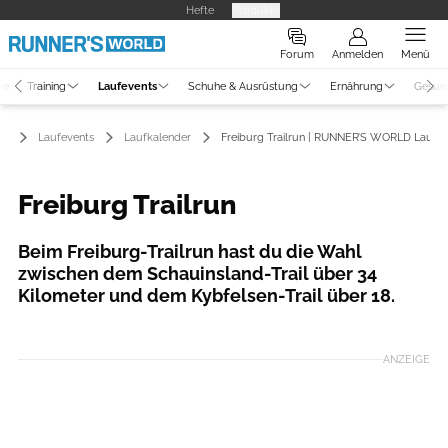
Hefte
Produkte
Forum
Anmelden
Menü
ne
Training
Laufevents
Schuhe & Ausrüstung
Ernährung
Gesun
Laufevents
Laufkalender
Freiburg Trailrun | RUNNER’S WORLD Laufka
Freiburg Trailrun
Beim Freiburg-Trailrun hast du die Wahl
zwischen dem Schauinsland-Trail über 34
Kilometer und dem Kybfelsen-Trail über 18.
Foto: Veranstalter
ANZEIGE