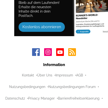
Bleib auf dem Laufenden!
Erhalte die neuesten
Inhalte direkt in dein
Postfach.
Kostenlos abonnieren
Information
Kontakt
Über Uns
Impressum
AGB
Nutzungsbedingungen
Nutzungsbedingungen Forum
Datenschutz
Privacy Manager
Barrierefreiheitserklaerung