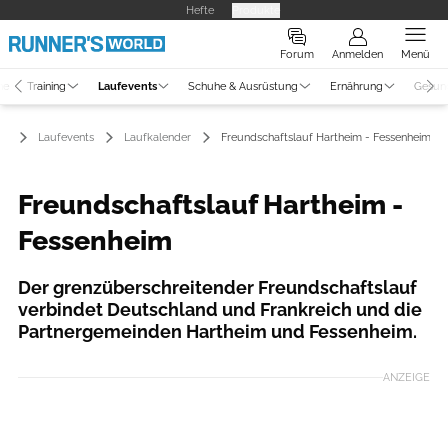
Hefte
Produkte
Forum
Anmelden
Menü
ne
Training
Laufevents
Schuhe & Ausrüstung
Ernährung
Gesun
Laufevents
Laufkalender
Freundschaftslauf Hartheim - Fessenheim
Freundschaftslauf Hartheim -
Fessenheim
Der grenzüberschreitender Freundschaftslauf
verbindet Deutschland und Frankreich und die
Partnergemeinden Hartheim und Fessenheim.
ANZEIGE